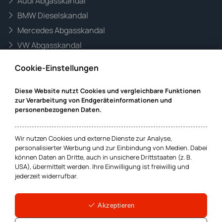
Audi Abgasskandal
BMW Dieselskandal
Mercedes Abgasskandal
VW Abgasskandal
Informationen zur Website
Cookie-Einstellungen
Mandanteninformationen
Diese Website nutzt Cookies und vergleichbare Funktionen
Datenschutz
zur Verarbeitung von Endgeräteinformationen und
Impressum
personenbezogenen Daten.
Wir nutzen Cookies und externe Dienste zur Analyse,
Cookie-Einstellungen
personalisierter Werbung und zur Einbindung von Medien. Dabei
können Daten an Dritte, auch in unsichere Drittstaaten (z. B.
USA), übermittelt werden. Ihre Einwilligung ist freiwillig und
jederzeit widerrufbar.
Hamburg
Bremen
Wexstr. 16
Marcusallee 38
20355 Hamburg
28359 Bremen
Akzeptieren
040-3615720
0421-246850