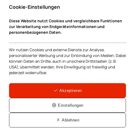
Cookie-Einstellungen
Diese Website nutzt Cookies und vergleichbare Funktionen
Zurück zum Seitenanfang
zur Verarbeitung von Endgeräteinformationen und
personenbezogenen Daten.
Wir nutzen Cookies und externe Dienste zur Analyse,
personalisierter Werbung und zur Einbindung von Medien. Dabei
können Daten an Dritte, auch in unsichere Drittstaaten (z. B.
USA), übermittelt werden. Ihre Einwilligung ist freiwillig und
jederzeit widerrufbar.
Tel.:
0800 189 0000
Mo. - Do. 09:00-13:00 Uhr und
Akzeptieren
14.00 Uhr bis 17.00 Uhr
Fr. 09.00 Uhr bis 13.00 Uhr
Einstellungen
info@hahn-rechtsanwaelte.de
Ablehnen