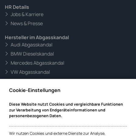
HR Details
Jobs & Karriere
News & Presse
Hersteller im Abgasskandal
Audi Abgasskandal
BMW Dieselskandal
Mercedes Abgasskandal
VW Abgasskandal
Informationen zur Website
Cookie-Einstellungen
Mandanteninformationen
Datenschutz
Diese Website nutzt Cookies und vergleichbare Funktionen
zur Verarbeitung von Endgeräteinformationen und
Impressum
personenbezogenen Daten.
Cookie-Einstellungen
Wir nutzen Cookies und externe Dienste zur Analyse,