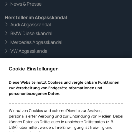
News & Presse
Hersteller im Abgasskandal
Audi Abgasskandal
BMW Dieselskandal
Mercedes Abgasskandal
VW Abgasskandal
Informationen zur Website
Cookie-Einstellungen
Mandanteninformationen
Datenschutz
Diese Website nutzt Cookies und vergleichbare Funktionen
zur Verarbeitung von Endgeräteinformationen und
Impressum
personenbezogenen Daten.
Cookie-Einstellungen
Wir nutzen Cookies und externe Dienste zur Analyse,
personalisierter Werbung und zur Einbindung von Medien. Dabei
können Daten an Dritte, auch in unsichere Drittstaaten (z. B.
USA), übermittelt werden. Ihre Einwilligung ist freiwillig und