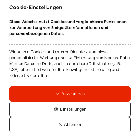
OLG Schleswig, Urteil vom 03.02.2022 - 5 U 96/21 - gegen BMW
Cookie-Einstellungen
Bank GmbH
Diese Website nutzt Cookies und vergleichbare Funktionen
zur Verarbeitung von Endgeräteinformationen und
personenbezogenen Daten.
Wir nutzen Cookies und externe Dienste zur Analyse,
Mehr zum Thema
personalisierter Werbung und zur Einbindung von Medien. Dabei
können Daten an Dritte, auch in unsichere Drittstaaten (z. B.
USA), übermittelt werden. Ihre Einwilligung ist freiwillig und
jederzeit widerrufbar.
Bank- und Kapitalmarktrecht
Akzeptieren
Unsere Fachanwälte helfen bei
Kreditwiderrufen, unrechtmäßigen
Einstellungen
Vorfälligkeitsentschädigungen,
Kreditkündigungen, überhöhten
Ablehnen
Bankgebühren und
Schadensersatzansprüchen von Aktionären.