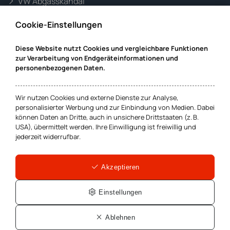
VW Abgasskandal
Informationen zur Website
Cookie-Einstellungen
Mandanteninformationen
Diese Website nutzt Cookies und vergleichbare Funktionen
Datenschutz
zur Verarbeitung von Endgeräteinformationen und
Impressum
personenbezogenen Daten.
Wir nutzen Cookies und externe Dienste zur Analyse,
Cookie-Einstellungen
personalisierter Werbung und zur Einbindung von Medien. Dabei
können Daten an Dritte, auch in unsichere Drittstaaten (z. B.
USA), übermittelt werden. Ihre Einwilligung ist freiwillig und
jederzeit widerrufbar.
Hamburg
Bremen
Wexstr. 16
Marcusallee 38
20355 Hamburg
28359 Bremen
Akzeptieren
040-3615720
0421-246850
Stuttgart
München
Einstellungen
Königstr. 26
Maximilianstrasse 35A
70173 Stuttgart
80539 München
0711-18567500
089-24218004
Ablehnen