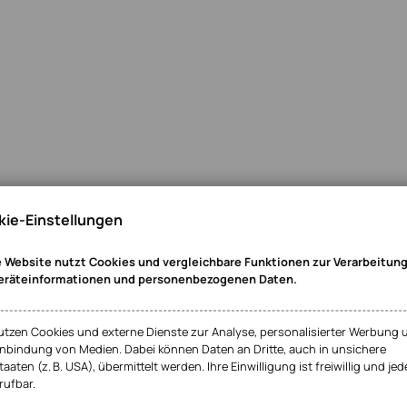
ie-Einstellungen
 Website nutzt Cookies und vergleichbare Funktionen zur Verarbeitun
eräteinformationen und personenbezogenen Daten.
utzen Cookies und externe Dienste zur Analyse, personalisierter Werbung 
inbindung von Medien. Dabei können Daten an Dritte, auch in unsichere
taaten (z. B. USA), übermittelt werden. Ihre Einwilligung ist freiwillig und jed
rufbar.