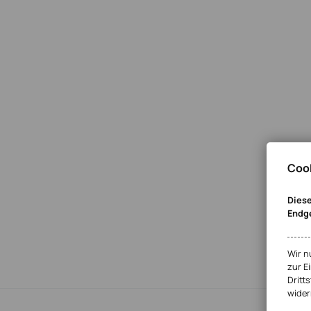
Cook
Diese
Endg
Wir n
zur E
Dritts
wider