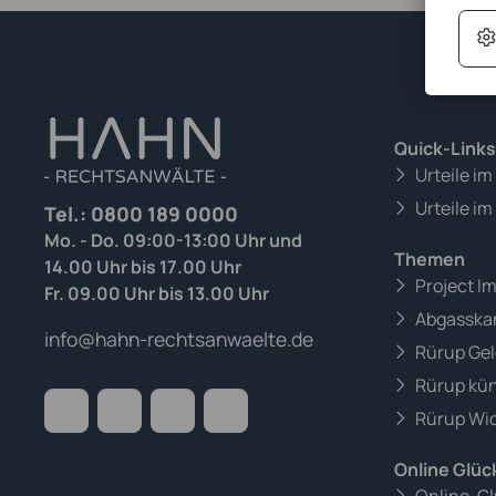
Quick-Links
Urteile i
Urteile im
Tel.:
0800 189 0000
Mo. - Do. 09:00-13:00 Uhr und
Themen
14.00 Uhr bis 17.00 Uhr
Project I
Fr. 09.00 Uhr bis 13.00 Uhr
Abgasska
info@hahn-rechtsanwaelte.de
Rürup Gel
Rürup kü
Rürup Wid
Online Glüc
Online-Gl