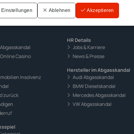
Einstellungen
Ablehnen
Akzeptieren
HR Details
m Abgasskandal
Jobs & Karriere
 Online Casino
News & Presse
Hersteller im Abgasskandal
mmobilien Insolvenz
Audi Abgasskandal
ndal
BMW Dieselskandal
d zurück
Mercedes Abgasskandal
ndigen
VW Abgasskandal
erruf
ksspiel
ücksspiel