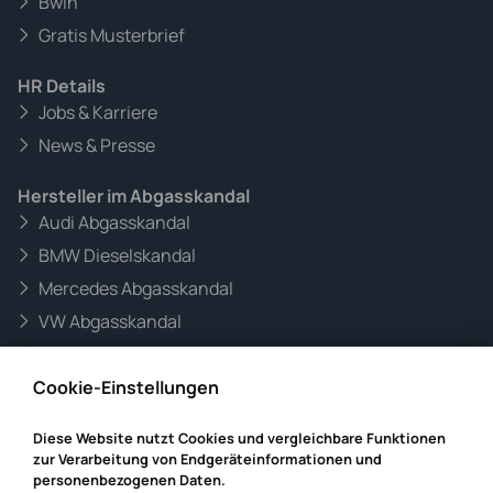
Bwin
Gratis Musterbrief
HR Details
Jobs & Karriere
News & Presse
Hersteller im Abgasskandal
Audi Abgasskandal
BMW Dieselskandal
Mercedes Abgasskandal
VW Abgasskandal
Informationen zur Website
Cookie-Einstellungen
Mandanteninformationen
Datenschutz
Diese Website nutzt Cookies und vergleichbare Funktionen
zur Verarbeitung von Endgeräteinformationen und
Impressum
personenbezogenen Daten.