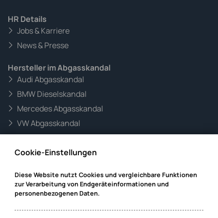
HR Details
Jobs & Karriere
News & Presse
Hersteller im Abgasskandal
Audi Abgasskandal
BMW Dieselskandal
Mercedes Abgasskandal
VW Abgasskandal
Informationen zur Website
Cookie-Einstellungen
Mandanteninformationen
Datenschutz
Diese Website nutzt Cookies und vergleichbare Funktionen
zur Verarbeitung von Endgeräteinformationen und
Impressum
personenbezogenen Daten.