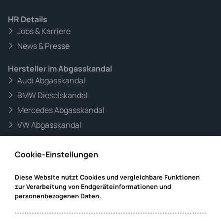
HR Details
Jobs & Karriere
News & Presse
Hersteller im Abgasskandal
Audi Abgasskandal
BMW Dieselskandal
Mercedes Abgasskandal
VW Abgasskandal
Informationen zur Website
Cookie-Einstellungen
Mandanteninformationen
Datenschutz
Diese Website nutzt Cookies und vergleichbare Funktionen
zur Verarbeitung von Endgeräteinformationen und
Impressum
personenbezogenen Daten.