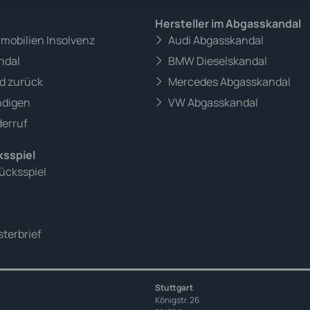
Hersteller im Abgasskandal
mmobilien Insolvenz
Audi Abgasskandal
ndal
BMW Dieselskandal
d zurück
Mercedes Abgasskandal
ndigen
VW Abgasskandal
erruf
ksspiel
ücksspiel
terbrief
Stuttgart
Königstr. 26