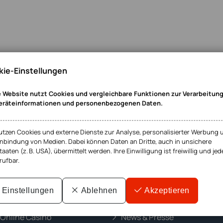
ie-Einstellungen
 Website nutzt Cookies und vergleichbare Funktionen zur Verarbeitun
eräteinformationen und personenbezogenen Daten.
utzen Cookies und externe Dienste zur Analyse, personalisierter Werbung 
inbindung von Medien. Dabei können Daten an Dritte, auch in unsichere
taaten (z. B. USA), übermittelt werden. Ihre Einwilligung ist freiwillig und jed
rufbar.
HR Details
Einstellungen
Ablehnen
Akzeptieren
m Abgasskandal
Jobs & Karriere
 Online Casino
News & Presse