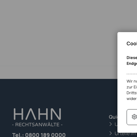
Cook
Diese
Endg
Wir n
zur E
Dritts
wider
Quick-Links
Urteile i
Urteile im
Tel.:
0800 189 0000