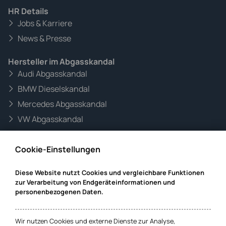
HR Details
Jobs & Karriere
News & Presse
Hersteller im Abgasskandal
Audi Abgasskandal
BMW Dieselskandal
Mercedes Abgasskandal
VW Abgasskandal
Informationen zur Website
Cookie-Einstellungen
Mandanteninformationen
Datenschutz
Diese Website nutzt Cookies und vergleichbare Funktionen
zur Verarbeitung von Endgeräteinformationen und
Impressum
personenbezogenen Daten.
Cookie-Einstellungen
Wir nutzen Cookies und externe Dienste zur Analyse,