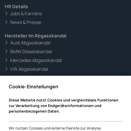
HR Details
Jobs & Karriere
News & Presse
Hersteller im Abgasskandal
Audi Abgasskandal
BMW Dieselskandal
Mercedes Abgasskandal
VW Abgasskandal
Informationen zur Website
Cookie-Einstellungen
Mandanteninformationen
Datenschutz
Diese Website nutzt Cookies und vergleichbare Funktionen
zur Verarbeitung von Endgeräteinformationen und
Impressum
personenbezogenen Daten.
Cookie-Einstellungen
Wir nutzen Cookies und externe Dienste zur Analyse,