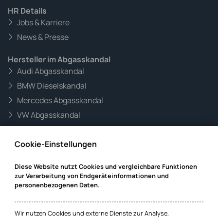
HR Details
Jobs & Karriere
News & Presse
Hersteller im Abgasskandal
Audi Abgasskandal
BMW Dieselskandal
Mercedes Abgasskandal
VW Abgasskandal
Informationen zur Website
Cookie-Einstellungen
Mandanteninformationen
Datenschutz
Diese Website nutzt Cookies und vergleichbare Funktionen
zur Verarbeitung von Endgeräteinformationen und
Impressum
personenbezogenen Daten.
Cookie-Einstellungen
Wir nutzen Cookies und externe Dienste zur Analyse,