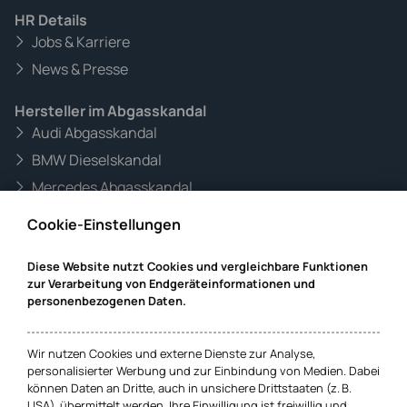
HR Details
Jobs & Karriere
News & Presse
Hersteller im Abgasskandal
Audi Abgasskandal
BMW Dieselskandal
Mercedes Abgasskandal
VW Abgasskandal
Cookie-Einstellungen
Informationen zur Website
Diese Website nutzt Cookies und vergleichbare Funktionen
Mandanteninformationen
zur Verarbeitung von Endgeräteinformationen und
personenbezogenen Daten.
Datenschutz
Impressum
Wir nutzen Cookies und externe Dienste zur Analyse,
personalisierter Werbung und zur Einbindung von Medien. Dabei
können Daten an Dritte, auch in unsichere Drittstaaten (z. B.
Cookie-Einstellungen
USA), übermittelt werden. Ihre Einwilligung ist freiwillig und