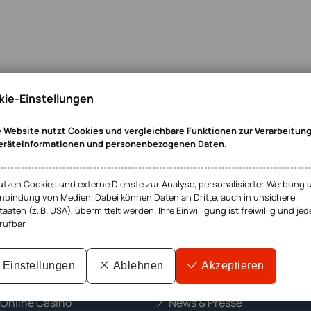
ie-Einstellungen
 Website nutzt Cookies und vergleichbare Funktionen zur Verarbeitun
eräteinformationen und personenbezogenen Daten.
utzen Cookies und externe Dienste zur Analyse, personalisierter Werbung 
inbindung von Medien. Dabei können Daten an Dritte, auch in unsichere
taaten (z. B. USA), übermittelt werden. Ihre Einwilligung ist freiwillig und jed
rufbar.
HR Details
Einstellungen
Ablehnen
Akzeptieren
m Abgasskandal
Jobs & Karriere
 Online Casino
News & Presse