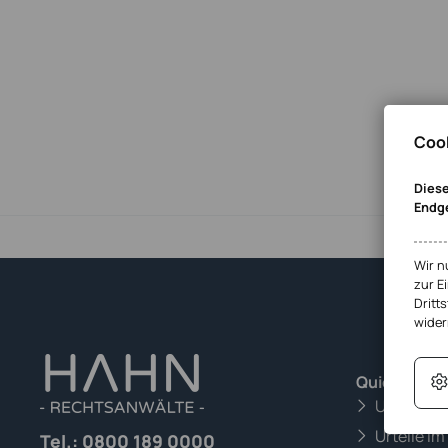
Cook
Diese
Endg
Wir n
zur E
Dritts
wider
Quick-Links
Urteile i
Urteile im
Tel.:
0800 189 0000