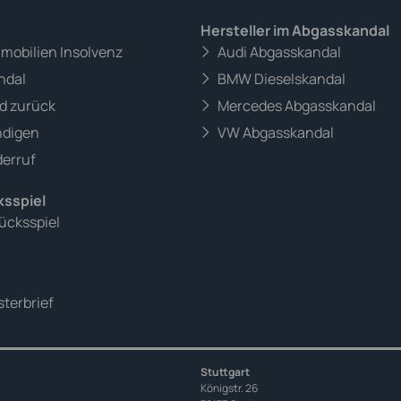
Hersteller im Abgasskandal
mmobilien Insolvenz
Audi Abgasskandal
ndal
BMW Dieselskandal
d zurück
Mercedes Abgasskandal
ndigen
VW Abgasskandal
erruf
ksspiel
ücksspiel
terbrief
Stuttgart
Königstr. 26