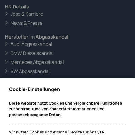
HR Details
Jobs & Karriere
News & Presse
Hersteller im Abgasskandal
Audi Abgasskandal
BMW Dieselskandal
Mercedes Abgasskandal
VW Abgasskandal
Informationen zur Website
Cookie-Einstellungen
Mandanteninformationen
Datenschutz
Diese Website nutzt Cookies und vergleichbare Funktionen
zur Verarbeitung von Endgeräteinformationen und
Impressum
personenbezogenen Daten.
Cookie-Einstellungen
Wir nutzen Cookies und externe Dienste zur Analyse,