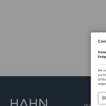
Cook
Diese
Endg
Wir n
zur E
Dritts
wider
Quick-Links