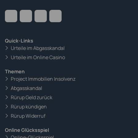
Quick-Links
Urteile im Abgasskandal
Urteile im Online Casino
Themen
Project Immobilien Insolvenz
Abgasskandal
Rürup Geld zurück
Rürup kündigen
Rürup Widerruf
Online Glücksspiel
Online-Glücksspiel