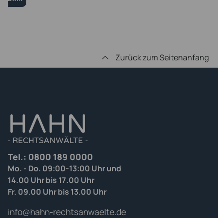
Zurück zum Seitenanfang
Tel.:
0800 189 0000
Mo. - Do. 09:00-13:00 Uhr und
14.00 Uhr bis 17.00 Uhr
Fr. 09.00 Uhr bis 13.00 Uhr
info@hahn-rechtsanwaelte.de