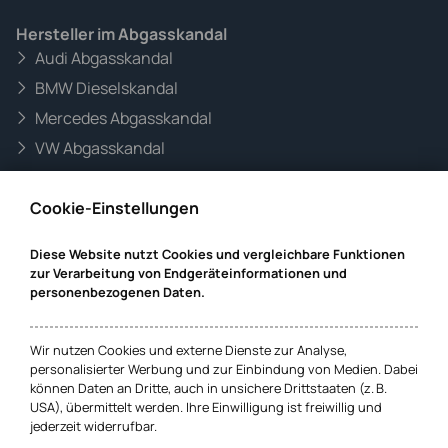
Hersteller im Abgasskandal
Audi Abgasskandal
BMW Dieselskandal
Mercedes Abgasskandal
VW Abgasskandal
Informationen zur Website
Cookie-Einstellungen
Mandanteninformationen
Datenschutz
Diese Website nutzt Cookies und vergleichbare Funktionen
zur Verarbeitung von Endgeräteinformationen und
Impressum
personenbezogenen Daten.
Cookie-Einstellungen
Wir nutzen Cookies und externe Dienste zur Analyse,
personalisierter Werbung und zur Einbindung von Medien. Dabei
können Daten an Dritte, auch in unsichere Drittstaaten (z. B.
USA), übermittelt werden. Ihre Einwilligung ist freiwillig und
jederzeit widerrufbar.
Hamburg
Bremen
Wexstr. 16
Marcusallee 38