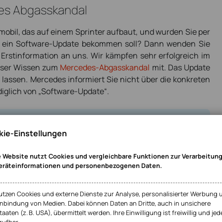
es Abgasskandal
mobil, das auf einem Sprinter aufbaut, und wurden Sie per
ug ein Software-Update bekommen soll? Dann wenden Sie
 Erstinformation an uns. Wir kämpfen sehr erfolgreich im
nser Wissen zum
Mercedes-Abgasskandal
mit. Das Update
n lassen. Mercedes informiert Sie nicht über die konkreten
iglich von „Software-Update“.
fe im Abgasskandal
ie-Einstellungen
 Website nutzt Cookies und vergleichbare Funktionen zur Verarbeitun
eräteinformationen und personenbezogenen Daten.
utzen Cookies und externe Dienste zur Analyse, personalisierter Werbung 
inbindung von Medien. Dabei können Daten an Dritte, auch in unsichere
taaten (z. B. USA), übermittelt werden. Ihre Einwilligung ist freiwillig und jed
tian Rugen ist Partner von HAHN Rechtsanwälte. Der