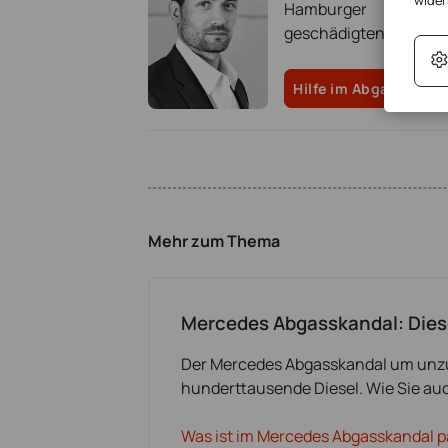
wider
Hamburger hat zah
geschädigten Verbrau
Hilfe im Abgasskanda
Mehr zum Thema
Mercedes Abgasskandal: Dies
Der Mercedes Abgasskandal um unzul
hunderttausende Diesel. Wie Sie au
Was ist im Mercedes Abgasskandal p