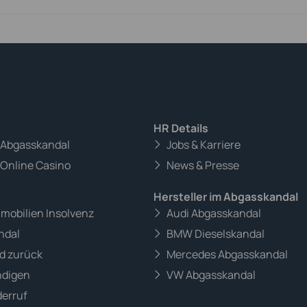
HR Details
m Abgasskandal
Jobs & Karriere
 Online Casino
News & Presse
Hersteller im Abgasskandal
mmobilien Insolvenz
Audi Abgasskandal
ndal
BMW Dieselskandal
d zurück
Mercedes Abgasskandal
ndigen
VW Abgasskandal
erruf