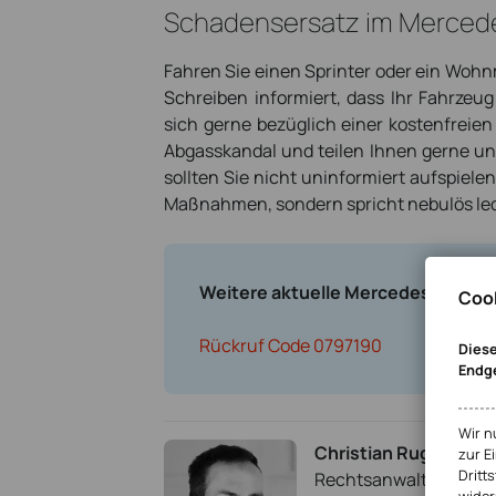
Schadensersatz im Merced
Fahren Sie einen Sprinter oder ein Wohn
Schreiben informiert, dass Ihr Fahrze
sich gerne bezüglich einer kostenfreien
Abgasskandal und teilen Ihnen gerne u
sollten Sie nicht uninformiert aufspiele
Maßnahmen, sondern spricht nebulös led
Weitere aktuelle Mercedes Rückru
Cook
Rückruf Code 0797190
Diese
Endg
Wir n
Christian Rugen
zur E
Dritts
Rechtsanwalt Chris