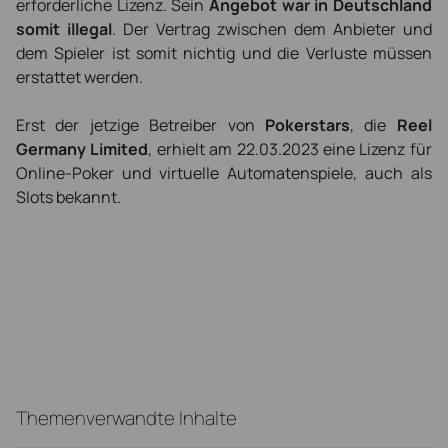
erforderliche Lizenz. Sein
Angebot war in Deutschland
somit illegal
. Der Vertrag zwischen dem Anbieter und
dem Spieler ist somit nichtig und die Verluste müssen
erstattet werden.
Erst der jetzige Betreiber von
Pokerstars
, die
Reel
Germany Limited
, erhielt am 22.03.2023 eine Lizenz für
Online-Poker und virtuelle Automatenspiele, auch als
Slots bekannt.
Themenverwandte Inhalte